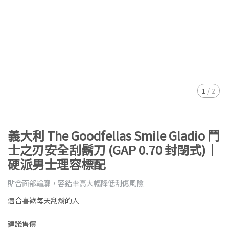
1
/
2
義大利 The Goodfellas Smile Gladio 鬥
士之刃安全刮鬍刀 (GAP 0.70 封閉式)｜
硬派男士理容標配
貼合面部輪廓，容錯率高大幅降低刮傷風險
適合喜歡每天刮鬍的人
建議售價