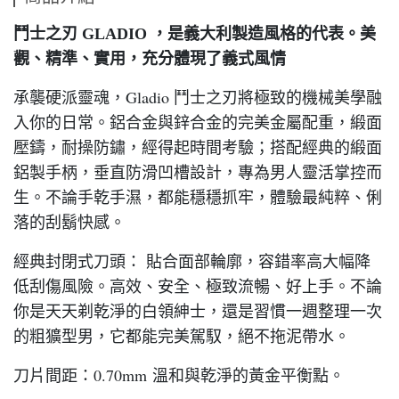
鬥士之刃 GLADIO ，是義大利製造風格的代表。美
觀、精準、實用，充分體現了義式風情
承襲硬派靈魂，Gladio 鬥士之刃將極致的機械美學融
入你的日常。鋁合金與鋅合金的完美金屬配重，緞面
壓鑄，耐操防鏽，經得起時間考驗；搭配經典的緞面
鋁製手柄，垂直防滑凹槽設計，專為男人靈活掌控而
生。不論手乾手濕，都能穩穩抓牢，體驗最純粹、俐
落的刮鬍快感。
經典封閉式刀頭： 貼合面部輪廓，容錯率高大幅降
低刮傷風險。高效、安全、極致流暢、好上手。不論
你是天天剃乾淨的白領紳士，還是習慣一週整理一次
的粗獷型男，它都能完美駕馭，絕不拖泥帶水。
刀片間距：0.70mm 溫和與乾淨的黃金平衡點。