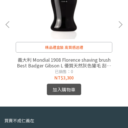
精品禮盒裝 高質感送禮
ng
義大利 Mondial 1908 Florence shaving brush
義大
膏
Best Badger Gibson L 優質天然灰色獾毛 刮鬍
Best B
刷
已銷售：0
NT$3,300
加入購物車
買賣不成仁義在