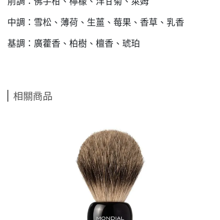
前調：佛手柑、檸檬、洋甘菊、萊姆
中調：雪松、薄荷、生薑、莓果、香草、乳香
基調：廣藿香、柏樹、檀香、琥珀
相關商品