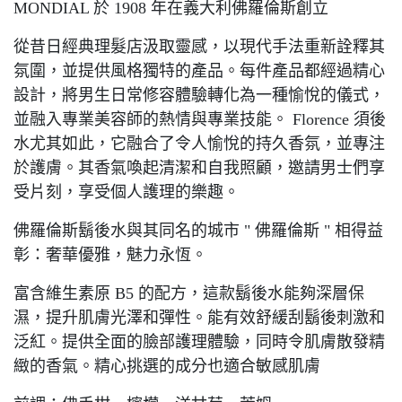
MONDIAL 於 1908 年在義大利佛羅倫斯創立
從昔日經典理髮店汲取靈感，以現代手法重新詮釋其
氛圍，並提供風格獨特的產品。每件產品都經過精心
設計，將男生日常修容體驗轉化為一種愉悅的儀式，
並融入專業美容師的熱情與專業技能。 Florence 須後
水尤其如此，它融合了令人愉悅的持久香氛，並專注
於護膚。其香氣喚起清潔和自我照顧，邀請男士們享
受片刻，享受個人護理的樂趣。
佛羅倫斯鬍後水與其同名的城市 " 佛羅倫斯 " 相得益
彰：奢華優雅，魅力永恆。
富含維生素原 B5 的配方，這款鬍後水能夠深層保
濕，提升肌膚光澤和彈性。能有效舒緩刮鬍後刺激和
泛紅。提供全面的臉部護理體驗，同時令肌膚散發精
緻的香氣。精心挑選的成分也適合敏感肌膚