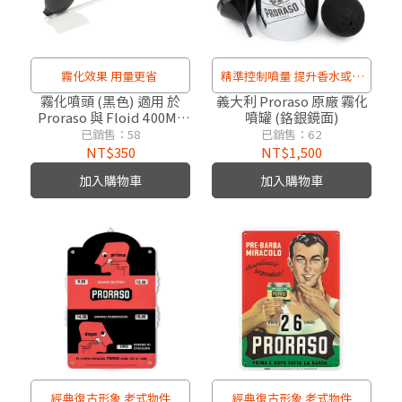
霧化效果 用量更省
精準控制噴量 提升香水或鬍
後水的便利
霧化噴頭 (黑色) 適用 於
義大利 Proraso 原廠 霧化
Proraso 與 Floid 400ML
噴罐 (鉻銀鏡面)
適用理髮店用版本 鬍後水
已銷售：58
已銷售：62
" 一般不適用 "
NT$350
NT$1,500
加入購物車
加入購物車
經典復古形象 老式物件
經典復古形象 老式物件