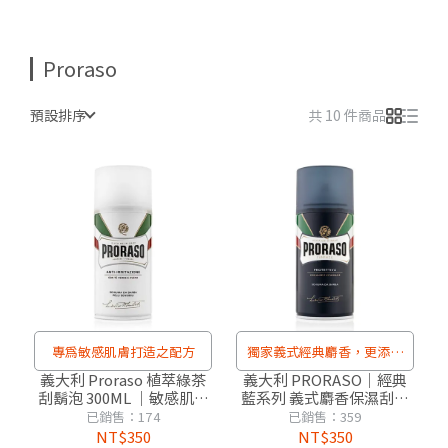
Proraso
預設排序
共 10 件商品
專為敏感肌膚打造之配方
獨家義式經典麝香，更添男
性自信魅力
義大利 Proraso 植萃綠茶
義大利 PRORASO｜經典
刮鬍泡 300ML ｜敏感肌專
藍系列 義式麝香保濕刮鬍
用
泡 300ML
已銷售：174
已銷售：359
NT$350
NT$350