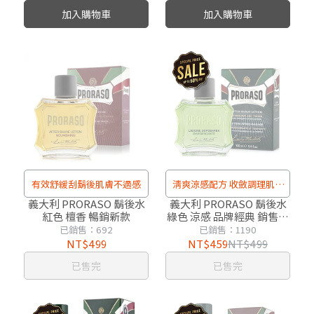
加入購物車
加入購物車
有效舒緩刮鬍後肌膚不適感
清爽涼感配方 收斂調理肌膚
毛孔
義大利 PRORASO 鬍後水
義大利 PRORASO 鬍後水
紅色 檀香 暢銷新款
綠色 涼感 品牌經典 銷售冠
軍NO.1
已銷售：692
已銷售：1190
NT$499
NT$459
NT$499
已售完
已售完