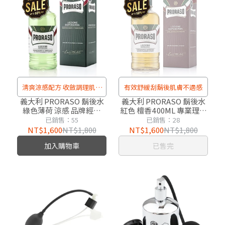
清爽涼感配方 收斂調理肌膚
有效舒緩刮鬍後肌膚不適感
毛孔
義大利 PRORASO 鬍後水
義大利 PRORASO 鬍後水
綠色薄荷 涼感 品牌經典
紅色 檀香400ML 專業理髮
400ml 可加購廠噴頭
店用 可加購 原廠噴頭
已銷售：55
已銷售：28
NT$1,600
NT$1,800
NT$1,600
NT$1,800
加入購物車
已售完