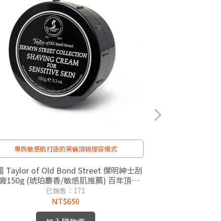
專為敏感肌打造的英倫頂級理容儀式
天然
 Taylor of Old Bond Street 傑明紳士刮
英國 Taylor of
膏150g (琥珀麝香/敏感肌推薦) 百年頂級
刮鬍膏 150g 
理容
已銷售：171
NT$650