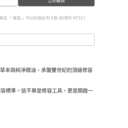
立即購買
商品 「 最高 」可以折抵紅利
3
點 (約等於
NT$3
)
堅持精選天然草本與純淨精油，承襲雙世紀的頂級修容
容標準。這不單是修容工具，更是開啟一