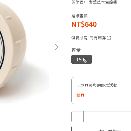
英倫百年 奢華草本古龍香
建議售價
NT$640
供貨狀況:
尚有庫存 12
容量
150g
此商品參與的優惠活動
贈品