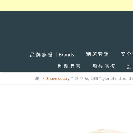
精 選 套 組
安 全
品 牌 旗 艦 ｜Brands
刮 鬍 皂 膏
鬍 後 修 復
造
Shave soap
,
全 館 商 品
,
英國 Taylor of old bond 