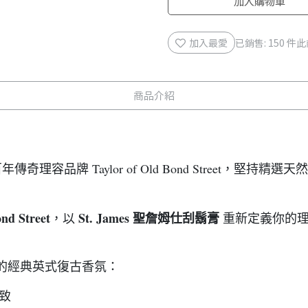
加入購物車
加入最愛
已銷售: 150 件
此
商品介紹
奇理容品牌 Taylor of Old Bond Street，
ond Street
St. James 聖詹姆仕刮鬍膏
，以
重新定義你的理
的經典英式復古香氛：
致