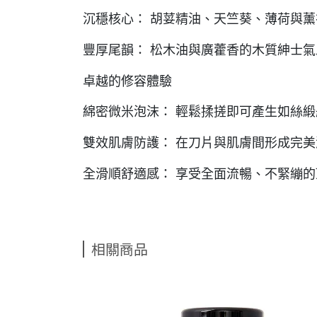
沉穩核心： 胡荽精油、天竺葵、薄荷與
豐厚尾韻： 松木油與廣藿香的木質紳士氣
卓越的修容體驗
綿密微米泡沫： 輕鬆揉搓即可產生如絲
雙效肌膚防護： 在刀片與肌膚間形成完
全滑順舒適感： 享受全面流暢、不緊繃
相關商品