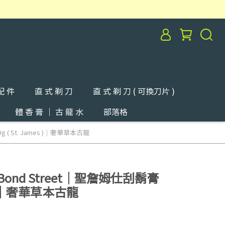
配 件
直 式 剃 刀
直 式 剃 刀 ( 可換刀片 )
體 香 膏 ｜ 古 龍 水
部落格
0g ( St. James )｜奢華草本古龍
ld Bond Street｜聖詹姆仕刮鬍膏
es )｜奢華草本古龍