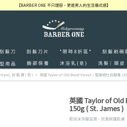
【BARBER ONE 不只理容，更是男人的生活儀式感】
 刮 鬍 刀
刮 鬍 刀 片
* 限 時 8 折 區 *
刮 鬍 刷 碗 
臉 部 保 養
沐 浴 乳 ( 皂 )
洗 髮｜ 頭 皮
 型 用 品
street
,
刮 鬍 膏 ( 皂 )
英國 Taylor of Old Bond Street｜聖詹姆仕刮鬍膏 15
英國 Taylor of O
150g ( St. Jam
密泡沫深層滋潤、完美保護肌膚