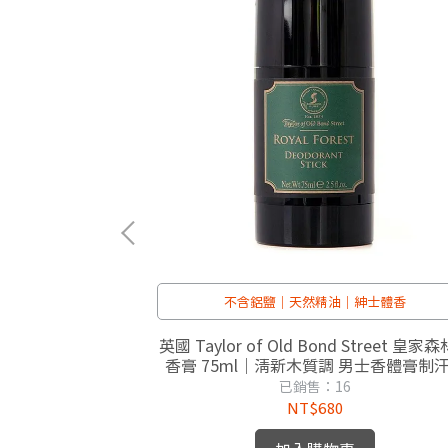
化鬍鬚
不含鋁鹽｜天然精油｜紳士體香
d Street｜傑明紳士
英國 Taylor of Old Bond Street 皇家
用/英倫百年修容)
香膏 75ml｜清新木質調 男士香體膏制
身 紳士修容
已銷售：16
NT$680