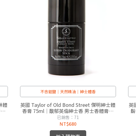
不含鋁鹽｜天然精油｜紳士體香
森林體
英國 Taylor of Old Bond Street 傑明紳士體
英國
汗爽
香膏 75ml｜馥郁英倫紳士香 男士香體膏制
鬍
汗爽身 紳士修容
已銷售：71
NT$680