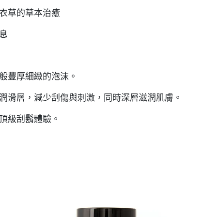
薰衣草的草本治癒
息
緞般豐厚細緻的泡沫。
美潤滑層，減少刮傷與刺激，同時深層滋潤肌膚。
的頂級刮鬍體驗。