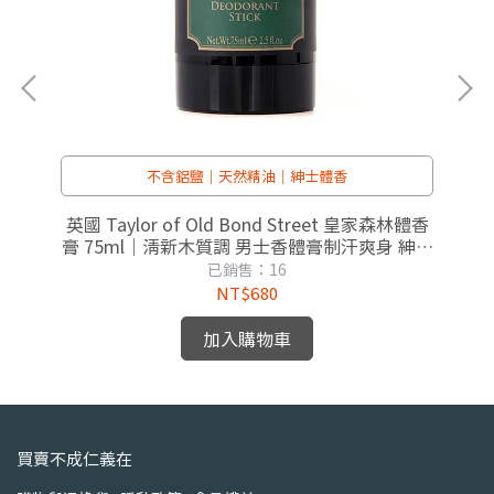
不含鋁鹽｜天然精油｜紳士體香
士刮
英國 Taylor of Old Bond Street 皇家森林體香
英國
膏 75ml｜清新木質調 男士香體膏制汗爽身 紳士
膏
修容
已銷售：16
NT$680
加入購物車
買賣不成仁義在