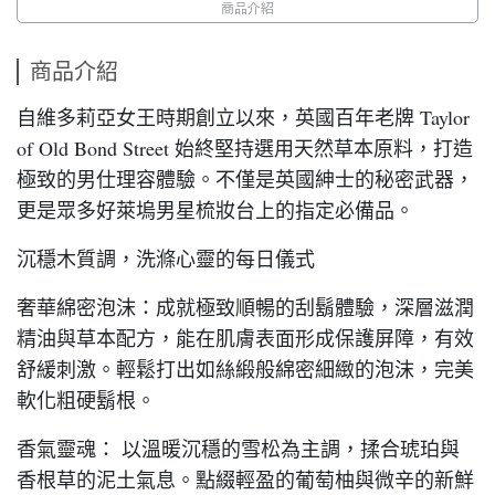
商品介紹
商品介紹
自維多莉亞女王時期創立以來，英國百年老牌 Taylor
of Old Bond Street 始終堅持選用天然草本原料，打造
極致的男仕理容體驗。不僅是英國紳士的秘密武器，
更是眾多好萊塢男星梳妝台上的指定必備品。
沉穩木質調，洗滌心靈的每日儀式
奢華綿密泡沫：成就極致順暢的刮鬍體驗，深層滋潤
精油與草本配方，能在肌膚表面形成保護屏障，有效
舒緩刺激。輕鬆打出如絲緞般綿密細緻的泡沫，完美
軟化粗硬鬍根。
香氣靈魂： 以溫暖沉穩的雪松為主調，揉合琥珀與
香根草的泥土氣息。點綴輕盈的葡萄柚與微辛的新鮮