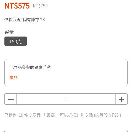
NT$575
NT$750
供貨狀況:
尚有庫存 23
容量
150克
此商品參與的優惠活動
贈品
已銷售: 19 件
此商品 「 最高 」可以折抵紅利
6
點 (約等於
NT$6
)