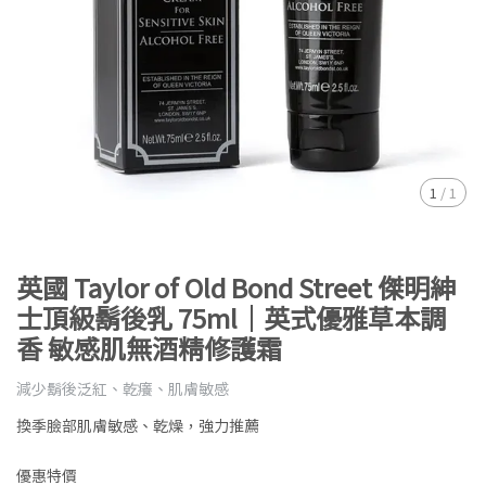
1
/
1
英國 Taylor of Old Bond Street 傑明紳
士頂級鬍後乳 75ml｜英式優雅草本調
香 敏感肌無酒精修護霜
減少鬍後泛紅、乾癢、肌膚敏感
換季臉部肌膚敏感、乾燥，強力推薦
優惠特價