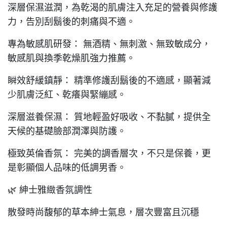
深層保濕滋潤，為乾渴的肌膚注入充足的營養與修護
力，告別刮鬍後的刺痛與不適。
專為敏感肌研發： 無酒精、無刺激、無致敏成分，
敏感肌與換季乾燥肌強力推薦。
瞬效舒緩鎮靜： 精準修護刮鬍後的不適感，顯著減
少肌膚泛紅、乾癢與緊繃感。
深層滋養保濕： 質地輕盈好吸收、不黏膩，提供全
天候的基礎臉部潤澤與防護。
極致英倫香氛： 完美的調香層次，不只是保養，更
是彰顯個人品味的低調男香。
🌿 紳士雅緻香氛調性
散發時尚馥郁的草本紳士氣息，層次豐富且沉穩