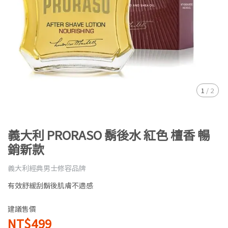
1
/
2
義大利 PRORASO 鬍後水 紅色 檀香 暢
銷新款
義大利經典男士修容品牌
有效舒緩刮鬍後肌膚不適感
建議售價
NT$499