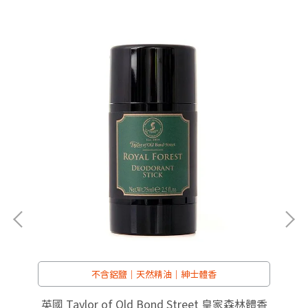
不含鋁鹽｜天然精油｜紳士體香
龍水
英國 Taylor of Old Bond Street 皇家森林體香
英國