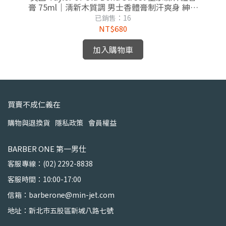
膏 75ml｜清新木質調 男士香體膏制汗爽身 紳士
膏
修容
已銷售：16
NT$680
加入購物車
買賣不成仁義在
購物與退換貨
隱私政策
會員權益
BARBER ONE 第一男仕
客服專線：(02) 2292-8838
客服時間：10:00-17:00
信箱：barberone@min-jet.com
地址：新北市五股區新城八路七號