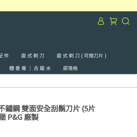
配 件
直 式 剃 刀
直 式 剃 刀 ( 可換刀片 )
體 香 膏 ｜ 古 龍 水
部落格
 超級不鏽鋼 雙面安全刮鬍刀片 (5片
 P&G 廠製