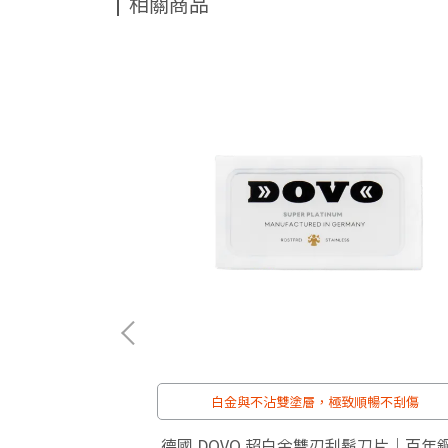
相關商品
推崇
白金與不沾雙塗層，極致順暢不刮傷
層 超級
德國 DOVO 超白金雙刃刮鬍刀片｜百年