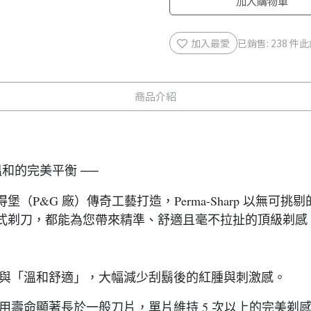
加入購物車
加入最愛
已銷售: 238 件
此
商品介紹
與溫和的完美平衡 ──
（P&G 廠）傳奇工藝打造，Perma-Sharp 以無可
或直式剃刀，都能為您帶來精準、舒適且毫不拉扯的頂級剃感
」與「溫和舒適」，大幅減少刮鬍後的紅腫與刺激感。
用壽命顯著長於一般刀片，單片維持 5 次以上的完美剃