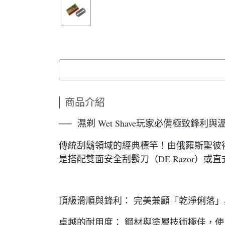
商品介紹
── 濕剃 Wet Shave玩家必備極致鋒利
傳統刮鬍領域的經典標竿！由俄羅斯聖彼得堡
是搭配雙面安全刮鬍刀（DE Razor）
頂級滑順與鋒利： 完美兼顧「乾淨俐落
卓越的耐用度： 鋼材與塗層技術極佳，使