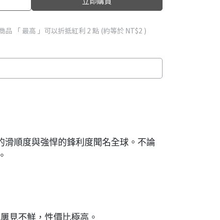
立即購買
商品 「 最高 」可以折抵紅利
2
點 (約等於
NT$2
)
挑剔的滑順度與強悍的鋒利度聞名全球。不論
。
感屢見不鮮，性價比極高。