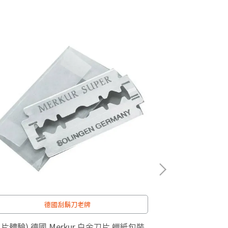
德國刮鬍刀老牌
一
(單片體驗) 德國 Merkur 白金刀片 蠟紙包裝
刮鬍刀片 6合1