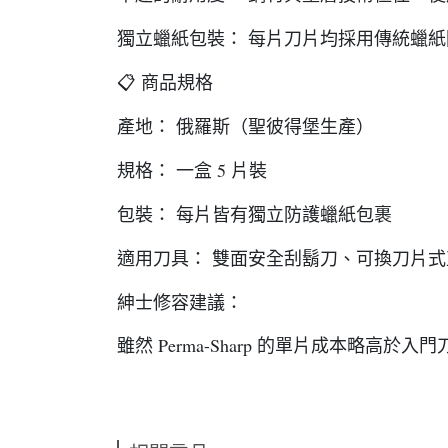
獨立蠟紙包裝： 每片刀片均採用傳統蠟
📋 商品規格
產地： 俄羅斯（聖彼得堡生產）
規格： 一盒 5 片裝
包裝： 每片皆有獨立防護蠟紙包裹
適用刀具： 雙面安全刮鬍刀、可換刀片
紳士修容建議：
雖然 Perma-Sharp 的單片成本