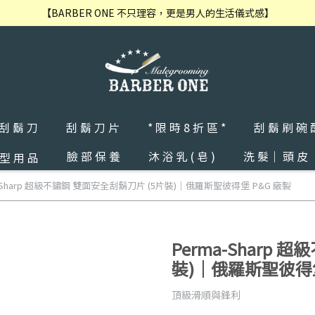
【BARBER ONE 不只理容，更是男人的生活儀式感】
 刮 鬍 刀
刮 鬍 刀 片
* 限 時 8 折 區 *
刮 鬍 刷 碗 
臉 部 保 養
沐 浴 乳 ( 皂 )
洗 髮｜ 頭 皮
 型 用 品
a-Sharp 超級不鏽鋼 雙面安全刮鬍刀片 (5片裝)｜俄羅斯聖彼得堡 P&G 廠製
Perma-Sharp
裝)｜俄羅斯聖彼得堡
頂級滑順與鋒利