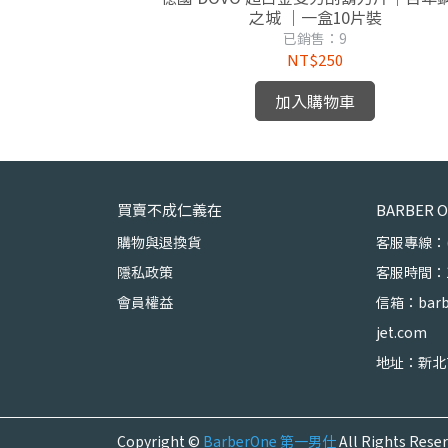
受歡迎的刮鬍刀片
之城 ｜一盒10片裝
已銷售：9
NT$250
加入購物車
買賣不成仁義在
BARBER
購物與退換貨
客服專線：(02
隱私政策
客服時間：10
會員權益
信箱：barb
jet.com
地址：新北
Copyright ©
BarberOne 第一男仕
All Rights Reser