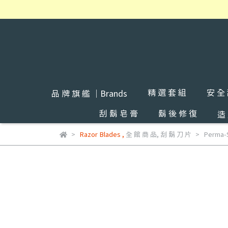
精 選 套 組
安 全
品 牌 旗 艦 ｜Brands
刮 鬍 皂 膏
鬍 後 修 復
造
Razor Blades
,
全 館 商 品
,
刮 鬍 刀 片
Perm