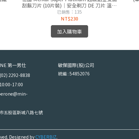
刮鬍刀片 (10片裝)｜安全剃刀 DE 刀片 溫和
滑順
已銷售：135
NT$230
加入購物車
 ONE 第一男仕
敏傑國際(股)公司
統編 : 54852076
) 2292-8838
:00-17:00
erone@min-
市五股區新城八路七號
ved.
Designed by
CYBERBIZ
.