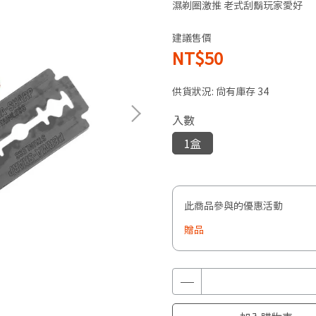
濕剃圈激推 老式刮鬍玩家愛好
建議售價
NT$50
供貨狀況:
尚有庫存 34
入數
1盒
此商品參與的優惠活動
贈品