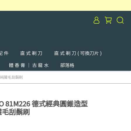
配 件
直 式 剃 刀
直 式 剃 刀 ( 可換刀片 )
體 香 膏 ｜ 古 龍 水
部落格
ER 純獾毛刮鬍刷
MO 81M226 德式經典圓錐造型
純獾毛刮鬍刷