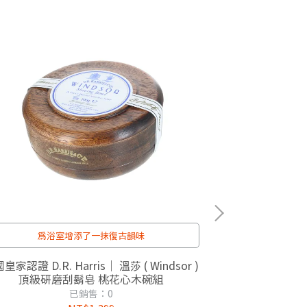
為浴室增添了一抹復古韻味
百
家認證 D.R. Harris｜ 溫莎 ( Windsor )
英國皇家認證 D
頂級研磨刮鬍皂 桃花心木碗組
Marlborou
已銷售：0