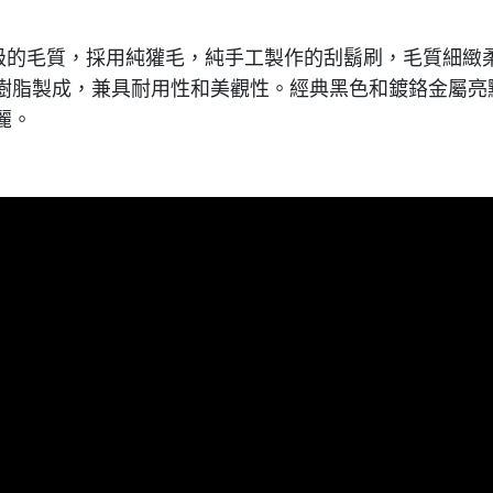
選用最頂級的毛質，採用純獾毛，純手工製作的刮鬍刷，毛質細
樹脂製成，兼具耐用性和美觀性。經典黑色和鍍鉻金屬亮
麗。