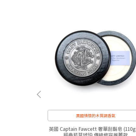
0% 以上！
異國情懷的木質調香氣
 Artigiana 米
英國 Captain Fawcett 奢華刮鬍皂 (110
士忌煙草 經典奢華
經典菸草琥珀 傳統修容推薦款