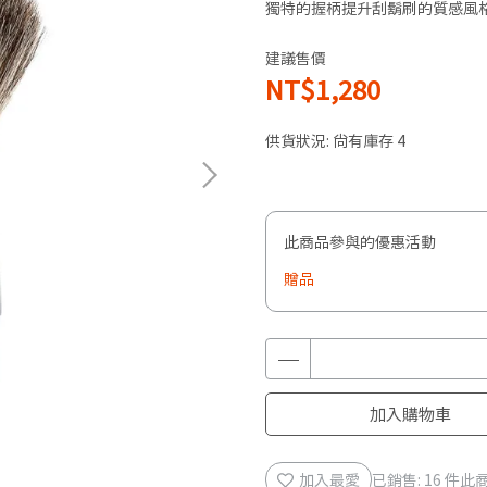
獨特的握柄提升刮鬍刷的質感風
建議售價
NT$1,280
供貨狀況:
尚有庫存 4
此商品參與的優惠活動
贈品
加入購物車
加入最愛
已銷售: 16 件
此商