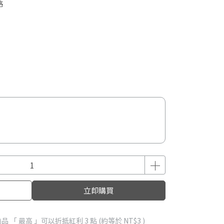
格
立即購買
品 「 最高 」可以折抵紅利
3
點 (約等於
NT$3
)