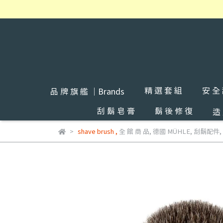
精 選 套 組
安 全
品 牌 旗 艦 ｜Brands
刮 鬍 皂 膏
鬍 後 修 復
造
shave brush
,
全 館 商 品
,
德國 MÜHLE
,
刮鬍配件
,