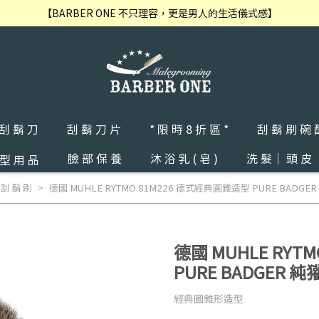
【BARBER ONE 不只理容，更是男人的生活儀式感】
 刮 鬍 刀
刮 鬍 刀 片
* 限 時 8 折 區 *
刮 鬍 刷 碗 
臉 部 保 養
沐 浴 乳 ( 皂 )
洗 髮｜ 頭 皮
 型 用 品
刮 鬍 刷
德國 MUHLE RYTMO 81M226 德式經典圓錐造型 PURE BADG
德國 MUHLE RYT
PURE BADGER 
經典圓錐形造型