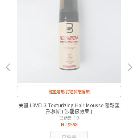
輕盈蓬鬆 打造質感捲度
效抗
美國 L3VEL3 Texturizing Hair Mousse 蓬鬆塑
美
形慕斯 ( 沙龍級效果 )
已銷售：0
NT$598
已售完