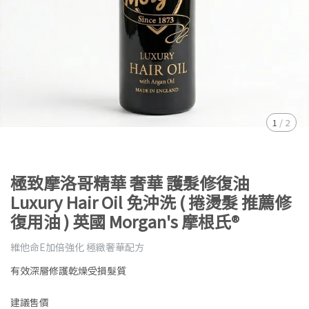
1
/
2
極致摩洛哥精華 奢華 護髮修復油
Luxury Hair Oil 免沖洗 ( 捲燙髮 推薦修
復用油 ) 英國 Morgan's 摩根氏®
維他命E加倍強化 極緻奢華配方
有效深層修護乾燥受損髮質
建議售價