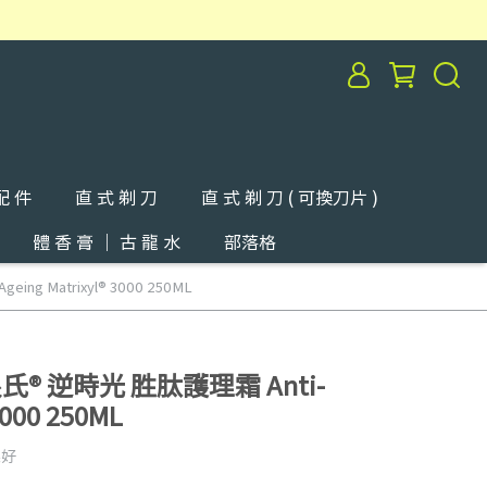
配 件
直 式 剃 刀
直 式 剃 刀 ( 可換刀片 )
體 香 膏 ｜ 古 龍 水
部落格
ng Matrixyl® 3000 250ML
摩根氏® 逆時光 胜肽護理霜 Anti-
3000 250ML
果好