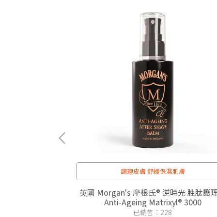
調理皮膚 舒緩保濕肌膚
ress Hydrating
英國 Morgan's 摩根氏® 逆時光 胜肽護
濕凝膠
Anti-Ageing Matrixyl® 3000
已銷售：228