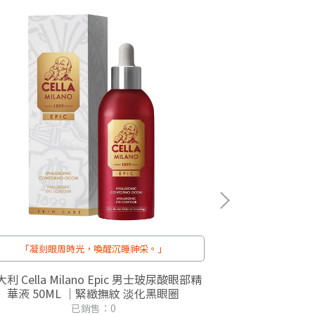
「凝刻眼周時光，喚醒沉睡神采。」
利 Cella Milano Epic 男士玻尿酸眼部精
義大利 Cella 
華液 50ML ｜緊緻撫紋 淡化黑眼圈
已銷售：0