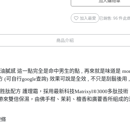
加入購物車
加入最愛
已銷售: 96 件
此商
商品介紹
油膩感 這一點完全是命中男生的點 , 再來就是味道是 mor
 胜肽配方 (可自行google查詢) 效果可說是全效 , 不只是刮
trixyl® 3000 胜肽配方 護理霜，採用最新科技Matrixyl®
帶來雙倍保濕，由佛手柑、茉莉、檀香和廣藿香所組成的
線條