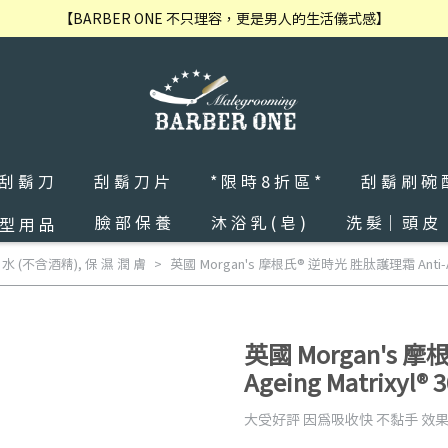
【BARBER ONE 不只理容，更是男人的生活儀式感】
 刮 鬍 刀
刮 鬍 刀 片
* 限 時 8 折 區 *
刮 鬍 刷 碗 
臉 部 保 養
沐 浴 乳 ( 皂 )
洗 髮｜ 頭 皮
 型 用 品
/ 水 (不含酒精)
,
保 濕 潤 膚
英國 Morgan's 摩根氏® 逆時光 胜肽護理霜 Anti-Agei
英國 Morgan's 
Ageing Matrixyl® 
大受好評 因為吸收快 不黏手 效