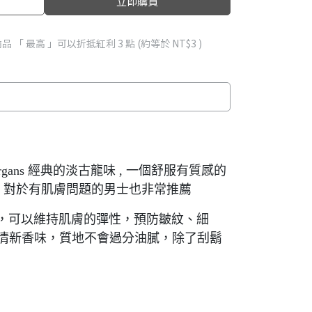
立即購買
品 「 最高 」可以折抵紅利
3
點 (約等於
NT$3
)
gans 經典的淡古龍味 , 一個舒服有質感的
鬍後用 , 對於有肌膚問題的男士也非常推薦
3000多肽技術，可以維持肌膚的彈性，預防皺紋、細
清新香味，質地不會過分油膩，除了刮鬍