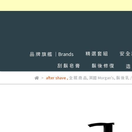
精 選 套 組
安 全
品 牌 旗 艦 ｜Brands
刮 鬍 皂 膏
鬍 後 修 復
造
after shave
,
全 館 商 品
,
英國 Morgan's
,
鬍 後 乳 