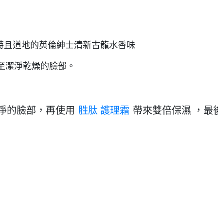
獨特且道地的英倫紳士清新古龍水香味
至潔淨乾燥的臉部。
淨的臉部，再使用
帶來雙倍保濕 ，最
胜肽 護理霜