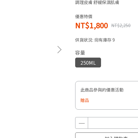
調理皮膚 舒緩保濕肌膚
優惠特價
NT$1,800
NT$2,250
供貨狀況:
尚有庫存 9
容量
250ML
此商品參與的優惠活動
贈品