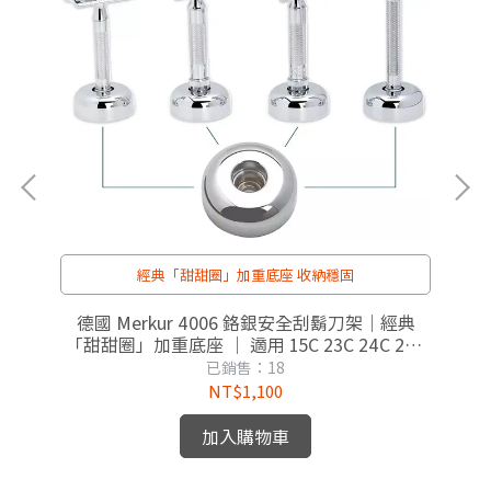
經典「甜甜圈」加重底座 收納穩固
T
德國 Merkur 4006 鉻銀安全刮鬍刀架｜經典
「甜甜圈」加重底座 ｜ 適用 15C 23C 24C 25C
34C 37C
已銷售：18
NT$1,100
加入購物車