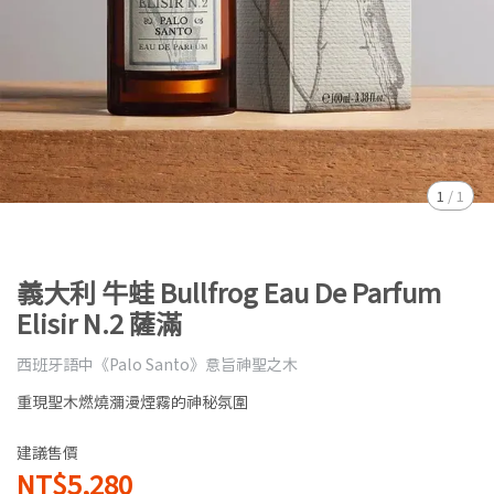
1
/
1
義大利 牛蛙 Bullfrog Eau De Parfum
Elisir N.2 薩滿
西班牙語中《Palo Santo》意旨神聖之木
重現聖木燃燒瀰漫煙霧的神秘氛圍
建議售價
NT$5,280