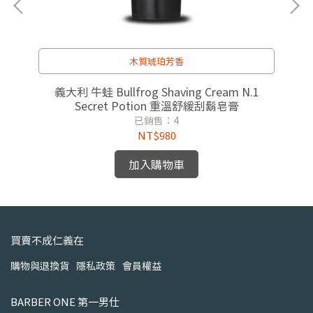
木質琥珀芳香
ask
義大利 牛蛙 Bullfrog Shaving Cream N.1
Secret Potion 重溫舒緩刮鬍皂膏
Se
已銷售：4
NT$980
加入購物車
買賣不成仁義在
購物與退換貨
隱私政策
會員權益
BARBER ONE 第一男仕