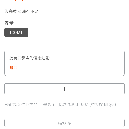
供貨狀況:
庫存不足
容量
100ML
此商品參與的優惠活動
贈品
已銷售: 2 件
此商品 「 最高 」可以折抵紅利
0
點 (約等於
NT$0
)
商品介紹