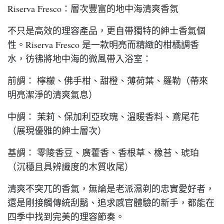
Riserva Fresco：層次豐富的地中海清爽香氛
不只是高效的理容產品，更自帶獨特的紳士香氣個
性。Riserva Fresco 是一款明亮而精緻的柑橘調香
水，彷彿將地中海的微風帶入浴室：
前調： 檸檬、佛手柑、甜橙、薄荷葉、羅勒（帶來
明亮潔淨的清爽氣息）
中調： 茉莉、保加利亞玫瑰、溫暖香料、鳶尾花
（展現優雅的紳士層次）
基調： 零陵香豆、廣藿香、香根草、橡苔、琥珀
（沉穩且具辨識度的木質收尾）
清爽不突兀的香氣，無論是老派濕剃的忠實愛好者，
還是剛接觸傳統刮鬍、追求感官體驗的新手，都能在
四季中找到完美的理容節奏。