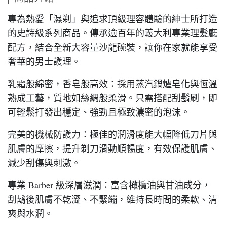
專為熱愛「濕剃」與追求頂級理容體驗的紳士所打造
的史詩級系列商品。傳承逾百年的義大利專業理髮廳
配方，結合全新大容量沙龍碗裝，讓你在家就能享受
奢華的男士護理。
乳霜般綿密，香皂般高效：採用蒸汽鍋爐皂化與恆溫
熟成工藝，質地如絲綢般柔滑。只需搭配刮鬍刷，即
可輕鬆打發出穩定、強勁且極致濃密的泡沫。
完美的機械防護力：極佳的潤滑度能大幅降低刀片與
肌膚的摩擦，提升剃刀滑動順暢度，有效保護肌膚、
減少刮傷與刺激。
專業 Barber 級深層滋潤：富含橄欖油與甘油成分，
刮鬍後肌膚不乾澀、不緊繃，維持長時間的柔軟、清
爽與水潤。