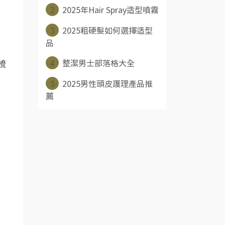
2
2025年Hair Spray造型噴霧
3
2025粗硬髮如何選擇造型
品
4
整潔男士部落格大全
梳
5
2025男性頭皮護理產品推
薦