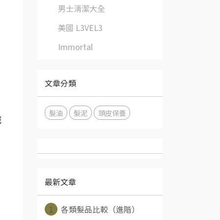
男士清潔大全
美國 L3VEL3
Immortal
文章分類
髮油
髮泥
頭皮保養
減
最新文章
1
各類髮品比較（進階）