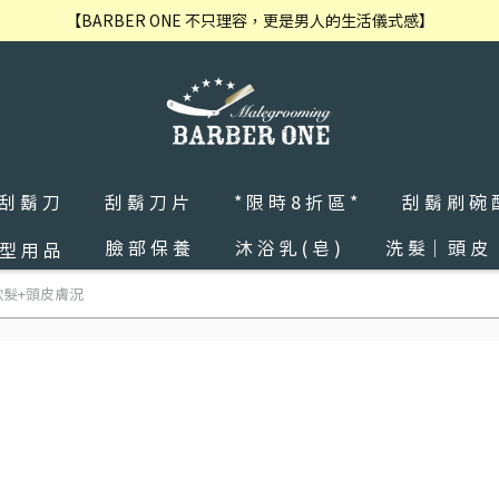
【BARBER ONE 不只理容，更是男人的生活儀式感】
 刮 鬍 刀
刮 鬍 刀 片
* 限 時 8 折 區 *
刮 鬍 刷 碗 
臉 部 保 養
沐 浴 乳 ( 皂 )
洗 髮｜ 頭 皮
 型 用 品
軟髮+頭皮膚況