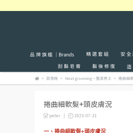
精 選 套 組
安 全
品 牌 旗 艦 ｜Brands
刮 鬍 皂 膏
鬍 後 修 復
造
部落格
Neat.grooming－整潔男士
捲曲細
捲曲細軟髮+頭皮膚況
peter
2023-07-31
一
、捲曲細軟髮+頭皮膚況