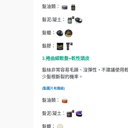
髮油類：
髮泥/凝土：
髮蠟：
髮膠：
3.捲曲細軟髮+乾性頭皮
髮絲非常容易毛躁、沒彈性，不建議使用
少髮根斷裂的機率。
(點圖片有連結)
髮油類：
髮泥/凝土：
髮蠟：