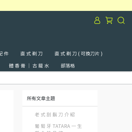
配 件
直 式 剃 刀
直 式 剃 刀 ( 可換刀片 )
體 香 膏 ｜ 古 龍 水
部落格
所有文章主題
老 式 刮 鬍 刀 介 紹
葡 萄 牙 TATARA 一 生