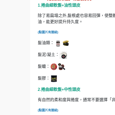
1.捲曲細軟髮+油性頭皮
除了易扁塌之外,
髮根處也容易回彈，使整
油，能更好提升持久度。
(點圖片有連結)
髮油類：
髮泥/凝土：
髮蠟：
髮膠：
2.捲曲細軟髮+中性頭皮
有自然的柔和度與捲度，通常不要選擇「
(點圖片有連結)