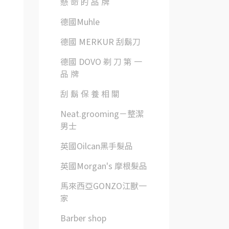
懸 命 的 品 牌
德國Muhle
德國 MERKUR 刮鬍刀
德國 DOVO 剃 刀 第 一
品 牌
刮 鬍 保 養 相 關
Neat.grooming－整潔
男士
英國Oilcan黑手髮品
英國Morgan's 摩根髮品
馬來西亞GONZO江獸一
家
Barber shop