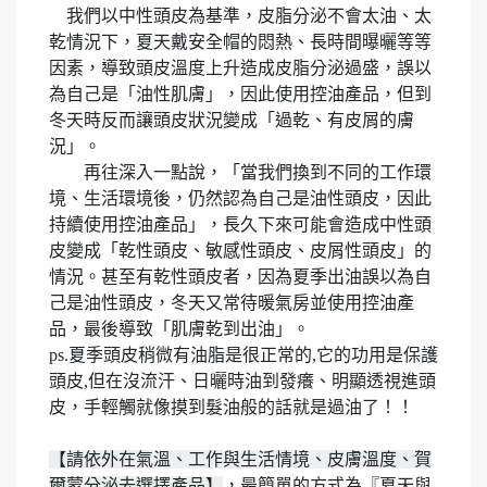
我們以中性頭皮為基準，皮脂分泌不會太油、太
乾情況下，夏天戴安全帽的悶熱、長時間曝曬等等
因素，導致頭皮溫度上升造成皮脂分泌過盛，誤以
為自己是「油性肌膚」，因此使用控油產品，但到
冬天時反而讓頭皮狀況變成「過乾、有皮屑的膚
況」。
再往深入一點說，「當我們換到不同的工作環
境、生活環境後，仍然認為自己是油性頭皮，因此
持續使用控油產品」，長久下來可能會造成中性頭
皮變成「乾性頭皮、敏感性頭皮、皮屑性頭皮」的
情況。甚至有乾性頭皮者，因為夏季出油誤以為自
己是油性頭皮，冬天又常待暖氣房並使用控油產
品，最後導致「肌膚乾到出油」。
ps.夏季頭皮稍微有油脂是很正常的,
它的功用是保護
頭皮,但在沒流汗、日曬時油到發癢、明顯透視進頭
皮，手輕觸就像摸到髮油般的話就是過油了！！
【請依外在氣溫、工作與生活情境、皮膚溫度、賀
爾蒙分泌去選擇產品】
，最簡單的方式為『夏天與