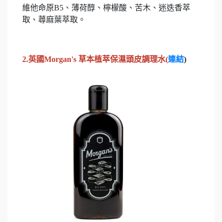
維他命原B5、薄荷醇、檸檬酸、苦木、迷迭香萃
取、蕁麻葉萃取。
2.英國
Morgan's
草本植萃保濕頭皮調理水
(
連結
)