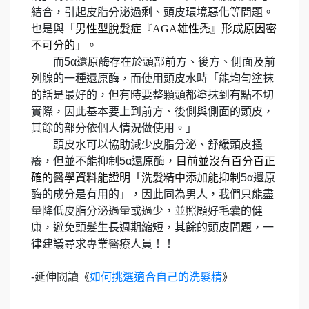
結合，引起皮脂分泌過剩、頭皮環境惡化等問題。
也是與「
男性型脫髮症『
AGA
雄性禿』形成原因密
不可分的」。
而5α還原酶存在於頭部前方、後方、側面及前
列腺的一種還原酶，而使用頭皮水時「能均勻塗抹
的話是最好的，但有時要整顆頭都塗抹到有點不切
實際，因此基本要上到前方、後側與側面的頭皮，
其餘的部分依個人情況做使用。」
頭皮水可以協助減少皮脂分泌、舒緩頭皮搔
癢，但並不能抑制5α還原酶，
目前並沒有百分百正
確的醫學資料能證明「洗髮精中添加能抑制
5α還原
酶的成分是有用的」，因此同為男人，我們只能盡
量降低皮脂分泌過量或過少，並照顧好毛囊的健
康，避免頭髮生長週期縮短，其餘的頭皮問題，一
律建議尋求專業醫療人員！！
-延伸閱讀《
如何挑選適合自己的洗髮精
》