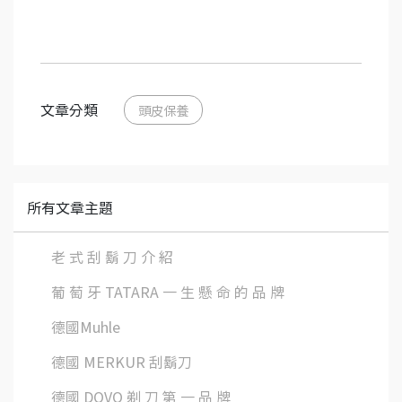
文章分類
頭皮保養
所有文章主題
老 式 刮 鬍 刀 介 紹
葡 萄 牙 TATARA 一 生 懸 命 的 品 牌
德國Muhle
德國 MERKUR 刮鬍刀
德國 DOVO 剃 刀 第 一 品 牌