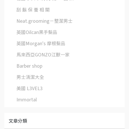
刮 鬍 保 養 相 關
Neat.grooming－整潔男士
英國Oilcan黑手髮品
英國Morgan's 摩根髮品
馬來西亞GONZO江獸一家
Barber shop
男士清潔大全
美國 L3VEL3
Immortal
文章分類