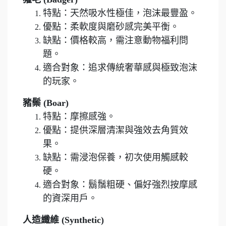
特點：天然吸水性極佳，泡沫最豐盈。
優點：柔軟度與磨砂感完美平衡。
缺點：價格較高，需注意動物福利問
題。
適合對象：追求傳統奢華感與極致泡沫
的玩家。
豬鬃 (Boar)
特點：摩擦感強。
優點：提供深層清潔與強效去角質效
果。
缺點：需浸泡保養，初次使用觸感較
硬。
適合對象：鬍鬚粗硬、偏好強烈按摩感
的資深用戶。
人造纖維 (Synthetic)