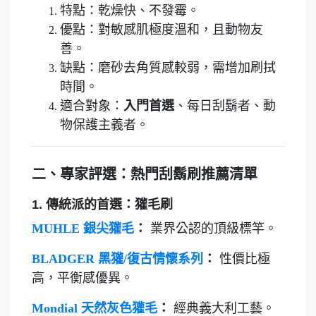
特點：乾燥快、不發霉。
優點：對敏感肌極度溫和，且動物友
善。
缺點：磨砂去角質感較弱，需增加刷拭
時間。
適合對象：
入門首選
、每日刮鬍者、動
物保護主義者。
二、專家評選：熱門刮鬍刷推薦清單
1. 傳統派的首選：獾毛刷
MUHLE 銀尖獾毛
：
業界公認的頂級標竿。
BLADGER 黑獾/復古情懷系列
：
性價比極
高，平衡感優異。
Mondial 天然灰色獾毛
：
經典義大利工藝。