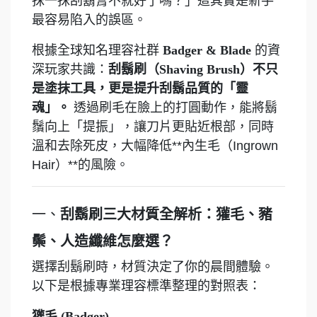
抹一抹刮鬍膏不就好了嗎？」這其實是新手
最容易陷入的誤區。
根據全球知名理容社群
Badger & Blade
的資
深玩家共識：
刮鬍刷（Shaving Brush）不只
是塗抹工具，更是提升刮鬍品質的「靈
魂」。
透過刷毛在臉上的打圓動作，能將鬍
鬚向上「提振」，讓刀片更貼近根部，同時
溫和去除死皮，大幅降低**內生毛（Ingrown
Hair）**的風險。
一、
刮鬍刷三大材質全解析：獾毛、豬
鬃、人造纖維怎麼選？
選擇刮鬍刷時，材質決定了你的晨間體驗。
以下是根據專業理容標準整理的對照表：
獾毛 (Badger)