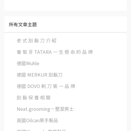
所有文章主題
老 式 刮 鬍 刀 介 紹
葡 萄 牙 TATARA 一 生 懸 命 的 品 牌
德國Muhle
德國 MERKUR 刮鬍刀
德國 DOVO 剃 刀 第 一 品 牌
刮 鬍 保 養 相 關
Neat.grooming－整潔男士
英國Oilcan黑手髮品