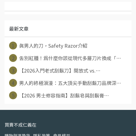
最新文章
1
真男人的刀，Safety Razor介紹
2
告別紅腫！為什麼你該從現代多層刀片換成「⋯
3
【2026入門老式刮鬍刀】開放式 vs.⋯
4
男人的終極浪漫：五大頂尖手動刮鬍刀品牌深⋯
5
【2026 男士修容指南】刮鬍皂與刮鬍膏⋯
買賣不成仁義在
購物與退換貨
隱私政策
會員權益