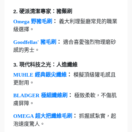
2. 硬派清潔專家：豬鬃刷
Omega 野豬毛刷
：
義大利理髮廳常見的職業
級選擇。
Goodfellas' 豬毛刷
：
適合喜愛強烈物理磨砂
感的男士。
3. 現代科技之光：人造纖維
MUHLE 經典銀尖纖維
：
模擬頂級獾毛感且
更耐用。
BLADGER 極細纖維刷
：
極致柔軟，不傷肌
膚屏障。
OMEGA 超大把纖維毛刷
：
抓握感紮實，起
泡速度驚人。