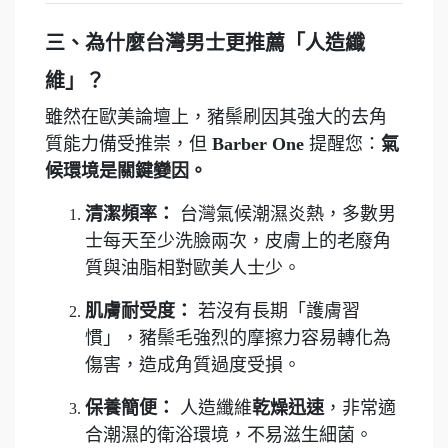
三、為什麼台灣男士更推薦「人造纖
維」？
雖然在歐美論壇上，豬鬃刷因其強大的去角
質能力備受推崇，但
Barber One
提醒您：
氣
候環境是關鍵變因。
清潔頻率：
台灣氣候潮濕炎熱，多數男
士每天至少洗臉兩次，皮膚上的老廢角
質與油脂相對歐美人士少。
肌膚耐受度：
若沒有長期「護膚習
慣」，豬鬃毛強烈的摩擦力容易轉化為
傷害，造成角質過度受損。
保養簡便：
人造纖維
乾燥迅速
，非常適
合潮濕的衛浴環境，不易滋生細菌。