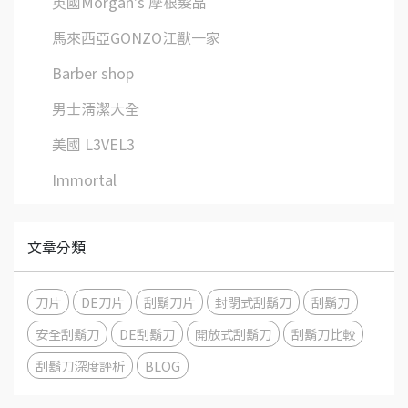
英國Morgan's 摩根髮品
馬來西亞GONZO江獸一家
Barber shop
男士清潔大全
美國 L3VEL3
Immortal
文章分類
刀片
DE刀片
刮鬍刀片
封閉式刮鬍刀
刮鬍刀
安全刮鬍刀
DE刮鬍刀
開放式刮鬍刀
刮鬍刀比較
刮鬍刀深度評析
BLOG