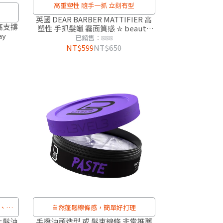
高重塑性 隨手一抓 立刻有型
英國 DEAR BARBER MATTIFIER 高
 高支撐
塑性 手抓髮蠟 霧面質感 ✮ beauty
ay
shortlist award 2020 大獎 ✮
已銷售：888
NT$599
NT$650
、略
自然蓬鬆線條感，簡單好打理
凝土髮油
手撥油頭造型 或 髮束線條 非常推薦