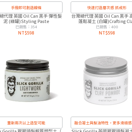
手撥即可創造線條
快速打造層次感 抓成形
代理 英國 Oil Can 黑手 彈性髮
台灣總代理 英國 Oil Can 黑手
泥 (綠罐)Styling Paste
蓬鬆凝土 (白罐)Crafting Cl
已銷售：354
已銷售：400
NT$598
NT$598
重新兩次以上造型可能
融合凝土與髮油特性，更多滑順感
帶光澤的強力髮型定型。
ck Gorilla 猩猩頭髮輕質塑型土（
Slick Gorilla 英國猩猩頭髮