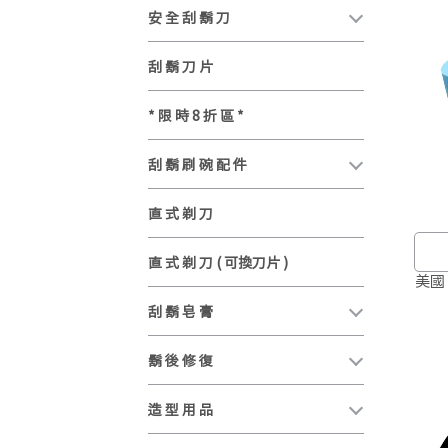
安 全 刮 鬍 刀
刮 鬍 刀 片
* 限 時 8 折 區 *
刮 鬍 刷 碗 配 件
直 式 剃 刀
直 式 剃 刀 ( 可換刀片 )
美國 
刮 鬍 皂 膏
鬍 後 修 復
造 型 用 品