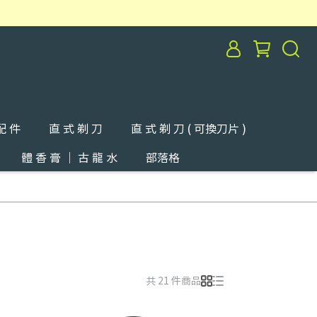
配 件
直 式 剃 刀
直 式 剃 刀 ( 可換刀片 )
體 香 膏 ｜ 古 龍 水
部落格
共 21 件商品