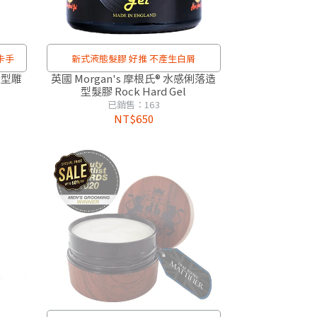
卡手
新式液態髮膠 好推 不產生白屑
造型雕
英國 Morgan's 摩根氏® 水感俐落造
型髮膠 Rock Hard Gel
已銷售：163
NT$650