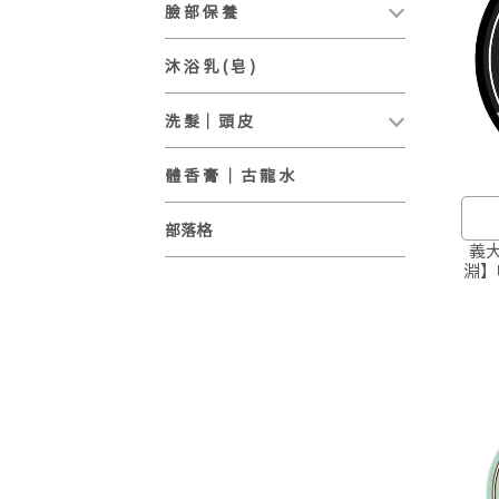
臉 部 保 養
沐 浴 乳 ( 皂 )
洗 髮｜ 頭 皮
體 香 膏 ｜ 古 龍 水
部落格
義大利
淵】
定型