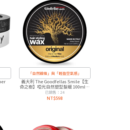
「自然線條」與「輕盈空氣感」
ber
義大利 The Goodfellas Smile【生
命之樹】啞光自然塑型髮蠟 100ml｜
中度定型/水洗配方/抗悶熱蓬鬆線條
已銷售：24
（ 紳士木質調）
NT$598