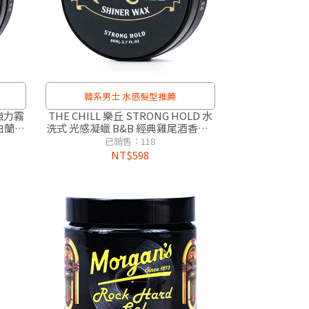
韓系男士 水感髮型推薦
 強力霧
THE CHILL 樂丘 STRONG HOLD 水
 白蘭地
洗式 光感凝蠟 B&B 經典雞尾酒香調 (
易變質
雙層蓋設計 味道效果 不易變質 )
已銷售：118
NT$598