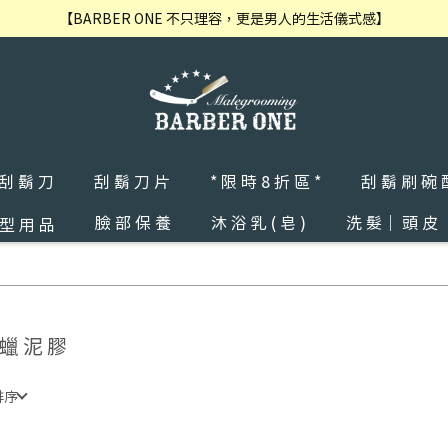
【BARBER ONE 不只理容，更是男人的生活儀式感】
 刮 鬍 刀
刮 鬍 刀 片
* 限 時 8 折 區 *
刮 鬍 刷 碗 
臉 部 保 養
沐 浴 乳 ( 皂 )
洗 髮｜ 頭 皮
 型 用 品
 蠟 泥 膠
排序