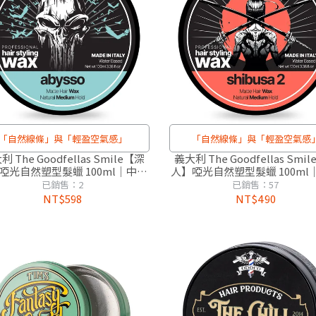
「自然線條」與「輕盈空氣感」
「自然線條」與「輕盈空氣感
 The Goodfellas Smile【深
義大利 The Goodfellas Smi
啞光自然塑型髮蠟 100ml｜中度
人】啞光自然塑型髮蠟 100ml
/水洗配方/抗悶熱蓬鬆線條（ 冷
定型/水洗配方/抗悶熱蓬鬆線條
已銷售：2
已銷售：57
泉麝香 ）
香雪松 ）
NT$598
NT$490