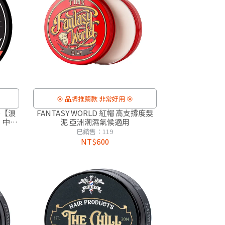
」
🎯 品牌推薦款 非常好用 🎯
le【浪
FANTASY WORLD 紅帽 高支撐度髮
｜中度
泥 亞洲潮濕氣候適用
（ 麝
已銷售：119
NT$600