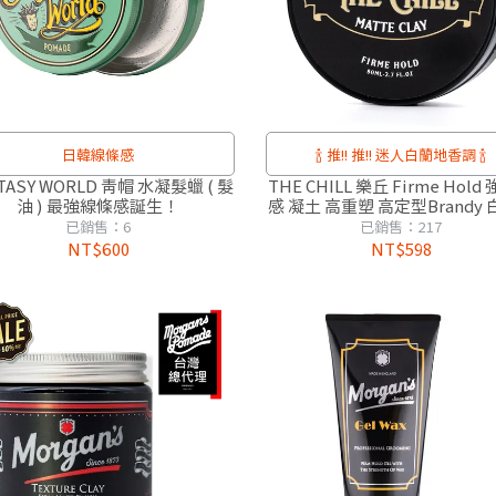
日韓線條感
🍾 推!! 推!! 迷人白蘭地香調 🍾
TASY WORLD 青帽 水凝髮蠟 ( 髮
THE CHILL 樂丘 Firme Hold
油 ) 最強線條感誕生！
感 凝土 高重塑 高定型Brandy
香調 ( 雙層蓋設計 味道效果 不
已銷售：6
已銷售：217
)
NT$600
NT$598