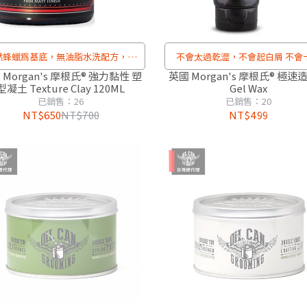
然蜂蠟為基底，無油脂水洗配方，清
不會太過乾澀，不會起白屑 不會
洗容易、不油膩
 Morgan's 摩根氏® 強力黏性 塑
英國 Morgan's 摩根氏® 極速
型凝土 Texture Clay 120ML
Gel Wax
已銷售：26
已銷售：20
NT$650
NT$700
NT$499