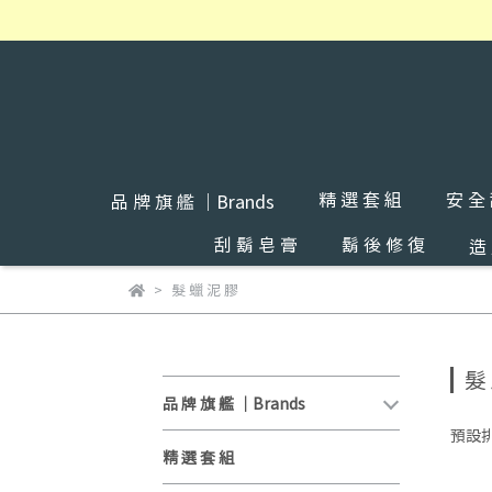
精 選 套 組
安 全
品 牌 旗 艦 ｜Brands
刮 鬍 皂 膏
鬍 後 修 復
造
髮 蠟 泥 膠
髮
品 牌 旗 艦 ｜Brands
預設
精 選 套 組